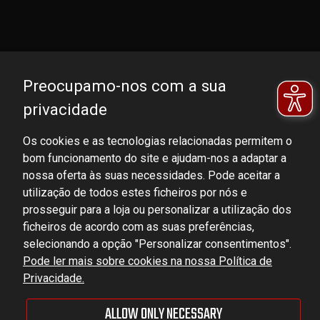
Preocupamo-nos com a sua
privacidade
Os cookies e as tecnologias relacionadas permitem o
bom funcionamento do site e ajudam-nos a adaptar a
DOMINATOR GROUP Sp. z o.o.
nossa oferta às suas necessidades. Pode aceitar a
Ludowa 59, 43-514 Kaniów, POLAND
utilização de todos estes ficheiros por nós e
VAT ID No.: 6521751083
prosseguir para a loja ou personalizar a utilização dos
ficheiros de acordo com as suas preferências,
selecionando a opção "Personalizar consentimentos".
dominator@dominator.pl
Pode ler mais sobre cookies na nossa Política de
Privacidade.
ALLOW ONLY NECESSARY
© Copyright 2022 | Dominator Group Sp. z o. o.