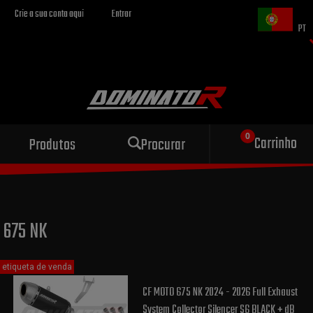
Crie a sua conta aqui
Entrar
PT
Escape esportivo
Carrinho
Produtos
Procurar
para sua motocicleta
675 NK
etiqueta de venda
CF MOTO 675 NK 2024 - 2026 Full Exhaust
System Collector Silencer S6 BLACK + dB