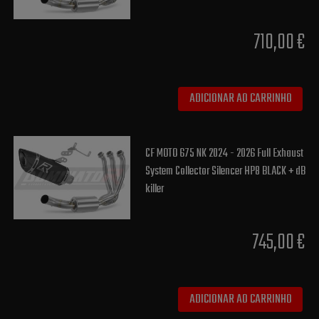
710,00 €
ADICIONAR AO CARRINHO
CF MOTO 675 NK 2024 - 2026 Full Exhaust
System Collector Silencer HP8 BLACK + dB
killer
745,00 €
ADICIONAR AO CARRINHO