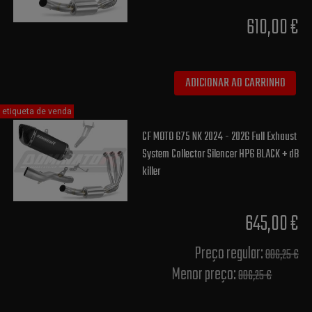
610,00 €
ADICIONAR AO CARRINHO
etiqueta de venda
CF MOTO 675 NK 2024 - 2026 Full Exhaust
System Collector Silencer HP6 BLACK + dB
killer
645,00 €
Preço regular:
806,25 €
Menor preço:
806,25 €