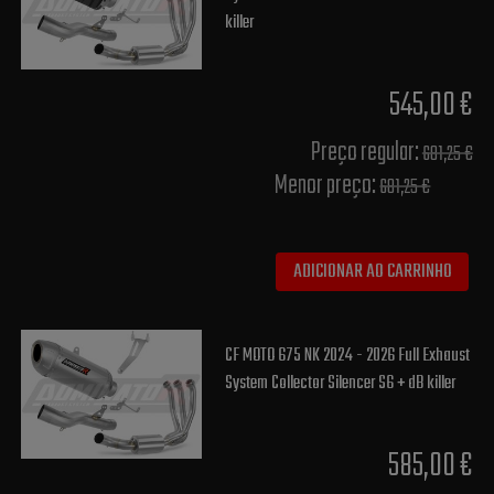
killer
545,00 €
Preço regular:
681,25 €
Menor preço:
681,25 €
ADICIONAR AO CARRINHO
CF MOTO 675 NK 2024 - 2026 Full Exhaust
System Collector Silencer S6 + dB killer
585,00 €