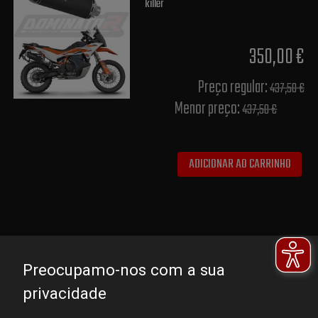
killer
350,00 €
Preço regular:
437,50 €
Menor preço:
437,50 €
ADICIONAR AO CARRINHO
Preocupamo-nos com a sua
privacidade