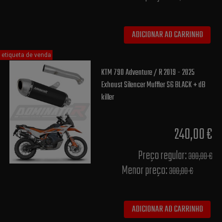
ADICIONAR AO CARRINHO
etiqueta de venda
KTM 790 Adventure / R 2019 - 2025
Exhaust Silencer Muffler S6 BLACK + dB
killer
240,00 €
Preço regular:
300,00 €
Menor preço:
300,00 €
ADICIONAR AO CARRINHO