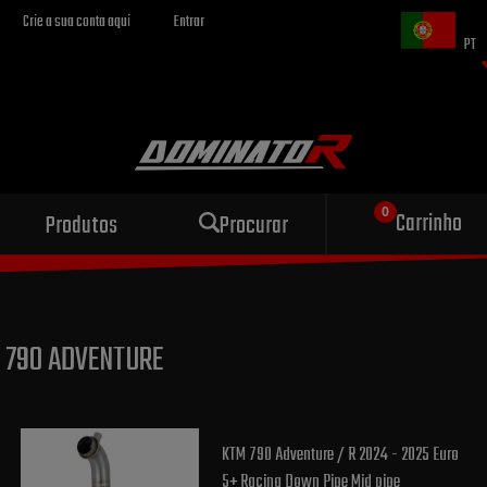
Crie a sua conta aqui
Entrar
PT
Escape esportivo
Carrinho
Produtos
Procurar
para sua motocicleta
790 ADVENTURE
KTM 790 Adventure / R 2024 - 2025 Euro
5+ Racing Down Pipe Mid pipe