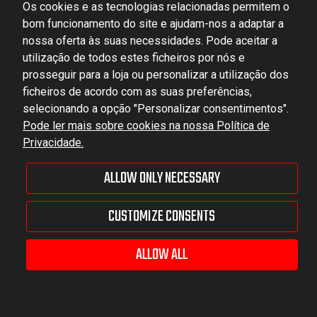
Os cookies e as tecnologias relacionadas permitem o
bom funcionamento do site e ajudam-nos a adaptar a
DOMINATOR GROUP Sp. z o.o.
nossa oferta às suas necessidades. Pode aceitar a
Ludowa 59, 43-514 Kaniów, POLAND
utilização de todos estes ficheiros por nós e
VAT ID No.: 6521751083
prosseguir para a loja ou personalizar a utilização dos
ficheiros de acordo com as suas preferências,
selecionando a opção "Personalizar consentimentos".
dominator@dominator.pl
Pode ler mais sobre cookies na nossa Política de
Privacidade.
ALLOW ONLY NECESSARY
© Copyright 2022 | Dominator Group Sp. z o. o.
CUSTOMIZE CONSENTS
VEJA A VERSÃO COMPLETA DO SITE
Sklep internetowy Shoper Premium
ALLOW ALL