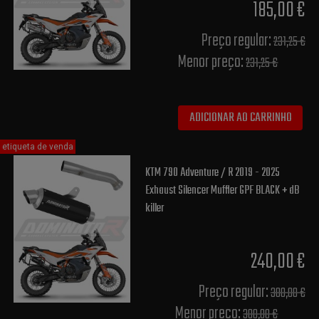
185,00 €
Preço regular:
231,25 €
Menor preço:
231,25 €
ADICIONAR AO CARRINHO
etiqueta de venda
KTM 790 Adventure / R 2019 - 2025
Exhaust Silencer Muffler GPF BLACK + dB
killer
240,00 €
Preço regular:
300,00 €
Menor preço:
300,00 €