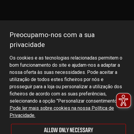
Preocupamo-nos com a sua
privacidade
Os cookies e as tecnologias relacionadas permitem o
bom funcionamento do site e ajudam-nos a adaptar a
DOMINATOR GROUP Sp. z o.o.
nossa oferta às suas necessidades. Pode aceitar a
Ludowa 59, 43-514 Kaniów, POLAND
utilização de todos estes ficheiros por nós e
VAT ID No.: 6521751083
prosseguir para a loja ou personalizar a utilização dos
ficheiros de acordo com as suas preferências,
selecionando a opção "Personalizar consentimentos".
dominator@dominator.pl
Pode ler mais sobre cookies na nossa Política de
Privacidade.
ALLOW ONLY NECESSARY
© Copyright 2022 | Dominator Group Sp. z o. o.