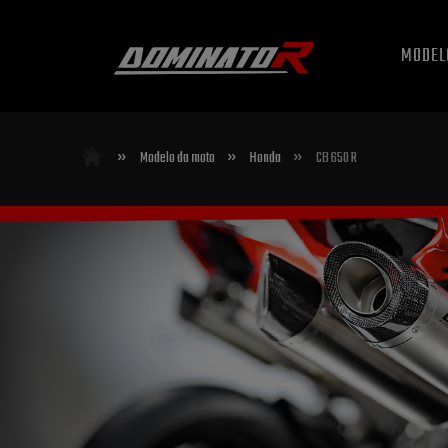
MODEL
»
»
»
Modelo da moto
Honda
CB 650 R