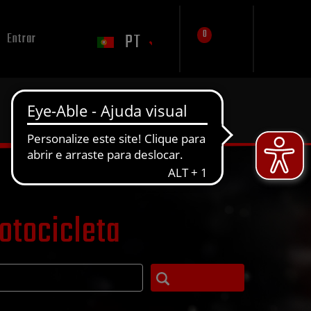
0
PT
Entrar
otocicleta