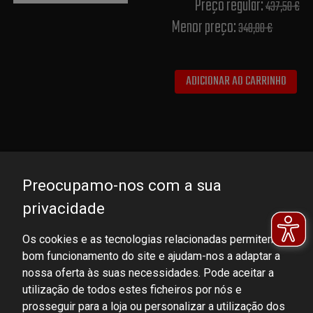
Preço regular:
437,50 €
Menor preço:
348,00 €
ADICIONAR AO CARRINHO
Preocupamo-nos com a sua
privacidade
Os cookies e as tecnologias relacionadas permitem o
bom funcionamento do site e ajudam-nos a adaptar a
DOMINATOR GROUP Sp. z o.o.
nossa oferta às suas necessidades. Pode aceitar a
Ludowa 59, 43-514 Kaniów, POLAND
utilização de todos estes ficheiros por nós e
VAT ID No.: 6521751083
prosseguir para a loja ou personalizar a utilização dos