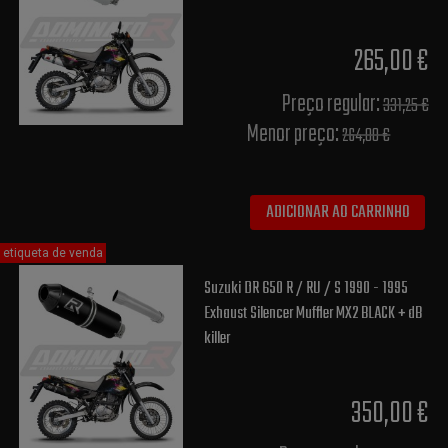
265,00 €
Preço regular:
331,25 €
Menor preço:
264,00 €
ADICIONAR AO CARRINHO
etiqueta de venda
Suzuki DR 650 R / RU / S 1990 - 1995
Exhaust Silencer Muffler MX2 BLACK + dB
killer
350,00 €