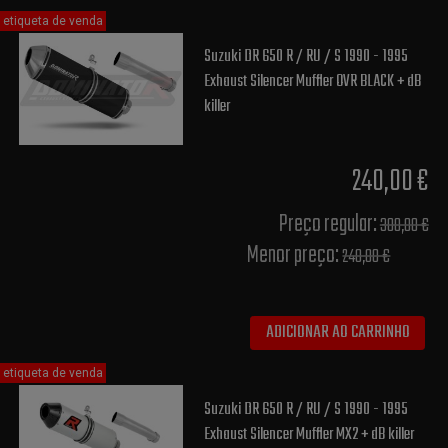
etiqueta de venda
Suzuki DR 650 R / RU / S 1990 - 1995
Exhaust Silencer Muffler OVR BLACK + dB
killer
240,00 €
Preço regular:
300,00 €
Menor preço:
240,00 €
ADICIONAR AO CARRINHO
etiqueta de venda
Suzuki DR 650 R / RU / S 1990 - 1995
Exhaust Silencer Muffler MX2 + dB killer