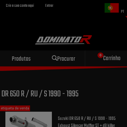
Crie a sua conta aqui
Entrar
PT
Escape esportivo
Carrinho
Produtos
Procurar
para sua motocicleta
DR 650 R / RU / S 1990 - 1995
etiqueta de venda
Suzuki DR 650 R / RU / S 1990 - 1995
Exhaust Silencer Muffler ST + dB killer