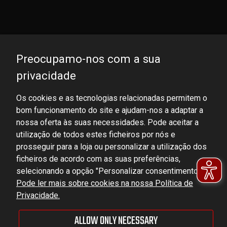
Preocupamo-nos com a sua
privacidade
Os cookies e as tecnologias relacionadas permitem o
bom funcionamento do site e ajudam-nos a adaptar a
DOMINATOR GROUP Sp. z o.o.
nossa oferta às suas necessidades. Pode aceitar a
Ludowa 59, 43-514 Kaniów, POLAND
utilização de todos estes ficheiros por nós e
VAT ID No.: 6521751083
prosseguir para a loja ou personalizar a utilização dos
ficheiros de acordo com as suas preferências,
selecionando a opção "Personalizar consentimentos".
dominator@dominator.pl
Pode ler mais sobre cookies na nossa Política de
Privacidade.
ALLOW ONLY NECESSARY
© Copyright 2022 | Dominator Group Sp. z o. o.