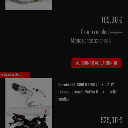
105,00 €
Preço regular:
131,25 €
Menor preço:
104,00 €
ADICIONAR AO CARRINHO
etiqueta de venda
Suzuki GSX 1300 B KING 2007 - 2012
Exhaust Silencer Muffler HP1 + dB killer
medium
535,00 €