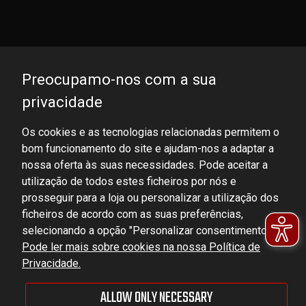
Preocupamo-nos com a sua
privacidade
Os cookies e as tecnologias relacionadas permitem o
bom funcionamento do site e ajudam-nos a adaptar a
DOMINATOR GROUP Sp. z o.o.
nossa oferta às suas necessidades. Pode aceitar a
Ludowa 59, 43-514 Kaniów, POLAND
utilização de todos estes ficheiros por nós e
VAT ID No.: 6521751083
prosseguir para a loja ou personalizar a utilização dos
ficheiros de acordo com as suas preferências,
selecionando a opção "Personalizar consentimentos".
dominator@dominator.pl
Pode ler mais sobre cookies na nossa Política de
Privacidade.
ALLOW ONLY NECESSARY
© Copyright 2022 | Dominator Group Sp. z o. o.