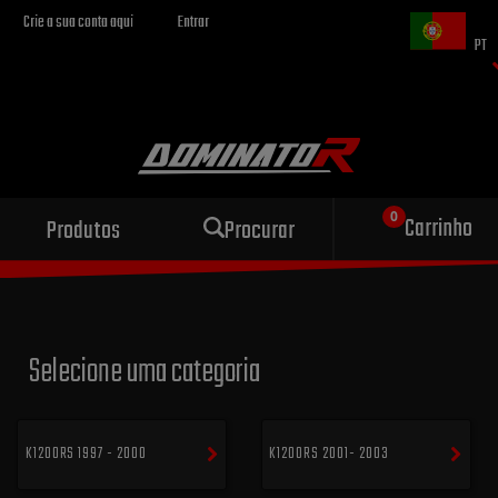
Crie a sua conta aqui
Entrar
PT
Escape esportivo
Carrinho
Produtos
Procurar
para sua motocicleta
Selecione uma categoria
K1200RS 1997 - 2000
K1200RS 2001- 2003