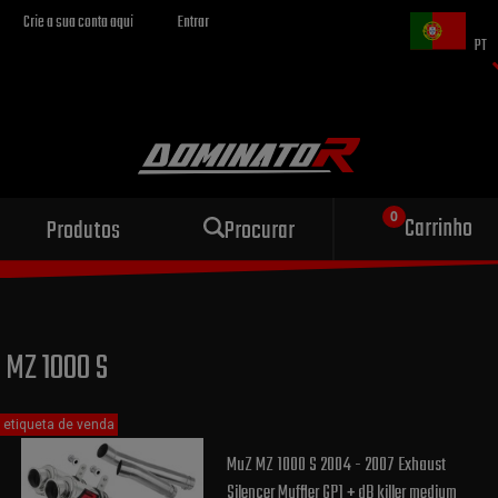
Crie a sua conta aqui
Entrar
PT
Escape esportivo
Carrinho
Produtos
Procurar
para sua motocicleta
MZ 1000 S
etiqueta de venda
MuZ MZ 1000 S 2004 - 2007 Exhaust
Silencer Muffler GP1 + dB killer medium