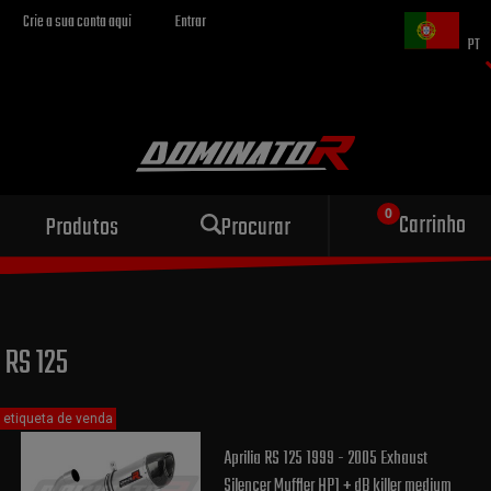
Crie a sua conta aqui
Entrar
PT
Escape esportivo
Carrinho
Produtos
Procurar
para sua motocicleta
RS 125
etiqueta de venda
Aprilia RS 125 1999 - 2005 Exhaust
Silencer Muffler HP1 + dB killer medium