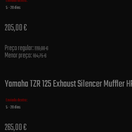
Enviado dentro:
5 - 20 dias
205,00 €
Preço regular:
220,00 €
Menor preço:
184,75 €
Yamaha TZR 125 Exhaust Silencer Muffler H
Enviado dentro:
5 - 20 dias
265,00 €