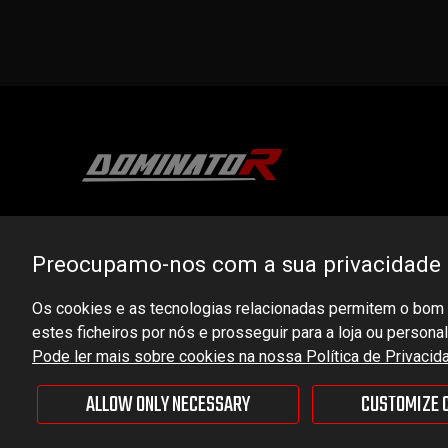
DOMINATOR GROUP Sp. z o.o.
Ludowa 59, 43-514 Kaniów, POLAND
Preocupamo-nos com a sua privacidade
VAT ID No.: 6521751083
Os cookies e as tecnologias relacionadas permitem o bom f
estes ficheiros por nós e prosseguir para a loja ou person
dominator@dominator.pl
Pode ler mais sobre cookies na nossa Política de Privacid
ALLOW ONLY NECESSARY
CUSTOMIZE 