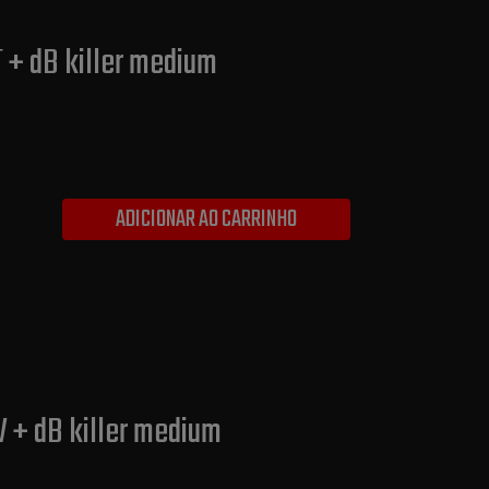
T + dB killer medium
ADICIONAR AO CARRINHO
V + dB killer medium