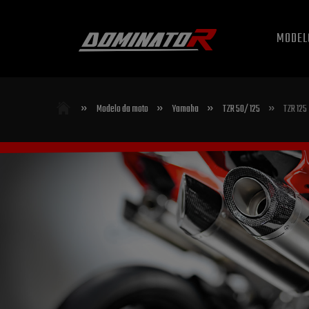
MODEL
»
»
»
»
Modelo da moto
Yamaha
TZR 50/ 125
TZR 125