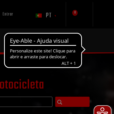
0
PT
Entrar
otocicleta