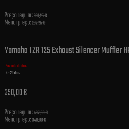
Preço regular:
331,25 €
Menor preço:
282,25 €
Yamaha TZR 125 Exhaust Silencer Muffler H
Enviado dentro:
5 - 20 dias
350,00 €
Preço regular:
437,50 €
Menor preço:
348,00 €