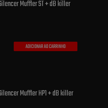
ilencer Muffler ST + dB killer
ADICIONAR AO CARRINHO
ilencer Muffler HP1 + dB killer