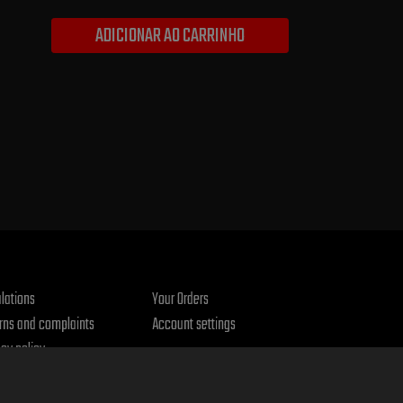
ADICIONAR AO CARRINHO
lations
Your Orders
rns and complaints
Account settings
acy policy