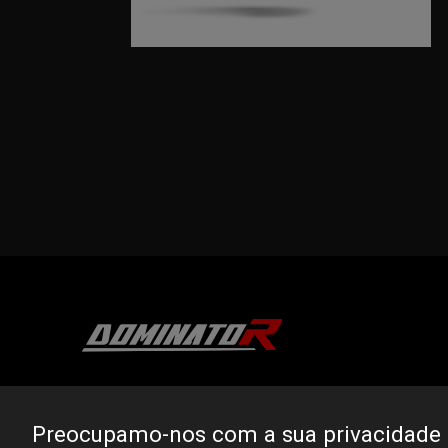
DOMINATOR GROUP Sp. z o.o.
Ludowa 59, 43-514 Kaniów, POLAND
Preocupamo-nos com a sua privacidade