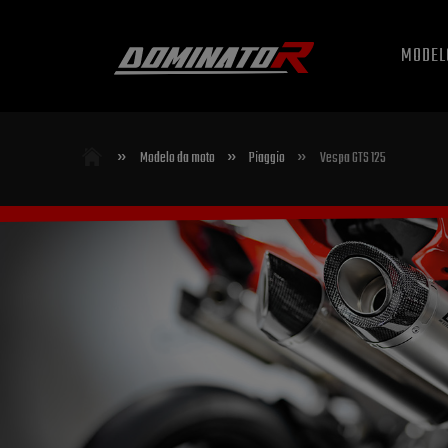
MODEL
»
»
»
Modelo da moto
Piaggio
Vespa GTS 125