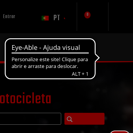
0
PT
Entrar
otocicleta