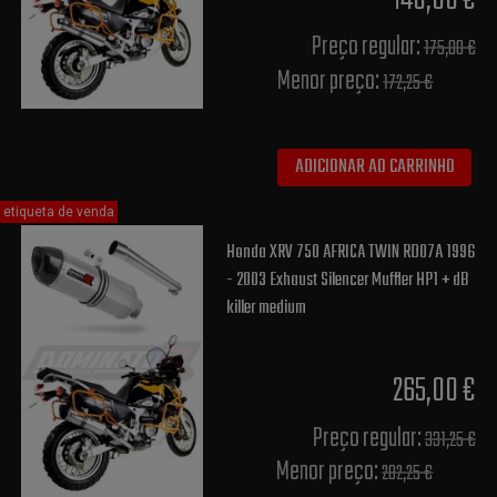
140,00 €
Preço regular:
175,00 €
Menor preço:
172,25 €
ADICIONAR AO CARRINHO
etiqueta de venda
Honda XRV 750 AFRICA TWIN RD07A 1996
- 2003 Exhaust Silencer Muffler HP1 + dB
killer medium
265,00 €
Preço regular:
331,25 €
Menor preço:
282,25 €