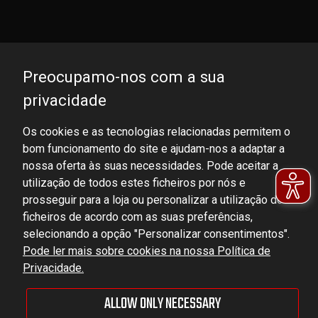
Preocupamo-nos com a sua
privacidade
Os cookies e as tecnologias relacionadas permitem o
bom funcionamento do site e ajudam-nos a adaptar a
DOMINATOR GROUP Sp. z o.o.
nossa oferta às suas necessidades. Pode aceitar a
Ludowa 59, 43-514 Kaniów, POLAND
utilização de todos estes ficheiros por nós e
VAT ID No.: 6521751083
prosseguir para a loja ou personalizar a utilização dos
ficheiros de acordo com as suas preferências,
selecionando a opção "Personalizar consentimentos".
dominator@dominator.pl
Pode ler mais sobre cookies na nossa Política de
Privacidade.
ALLOW ONLY NECESSARY
© Copyright 2022 | Dominator Group Sp. z o. o.