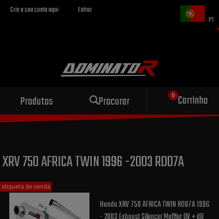
Crie a sua conta aqui
Entrar
PT
Escape esportivo
Carrinho
Produtos
Procurar
para sua motocicleta
XRV 750 AFRICA TWIN 1996 -2003 RD07A
etiqueta de venda
Honda XRV 750 AFRICA TWIN RD07A 1996
- 2003 Exhaust Silencer Muffler OV + dB