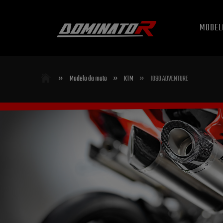
MODEL
»
»
»
Modelo da moto
KTM
1090 ADVENTURE