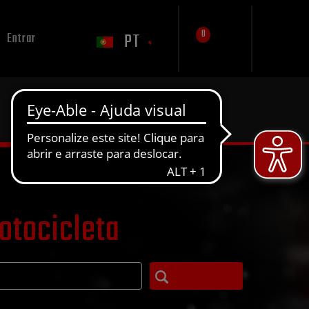
0
PT
Entrar
otocicleta