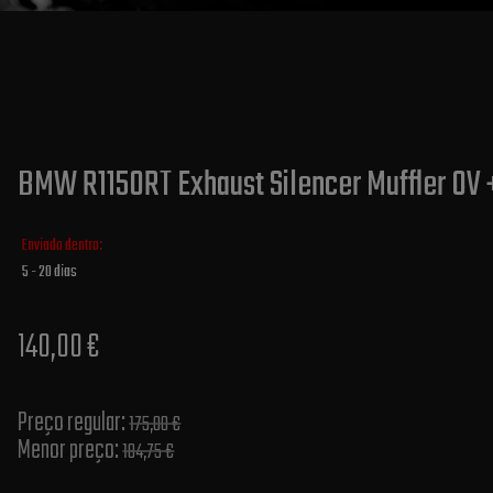
BMW R1150RT Exhaust Silencer Muffler OV 
Enviado dentro:
5 - 20 dias
140,00 €
Preço regular:
175,00 €
Menor preço:
184,75 €