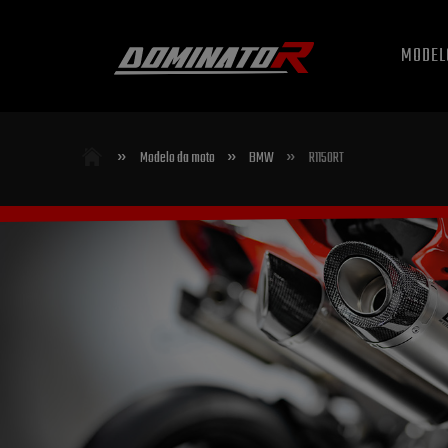
MODEL
»
»
»
Modelo da moto
BMW
R1150RT