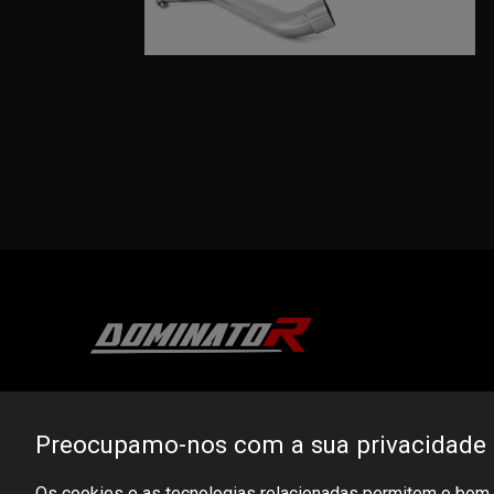
DOMINATOR GROUP Sp. z o.o.
Ludowa 59, 43-514 Kaniów, POLAND
Preocupamo-nos com a sua privacidade
VAT ID No.: 6521751083
Os cookies e as tecnologias relacionadas permitem o bom f