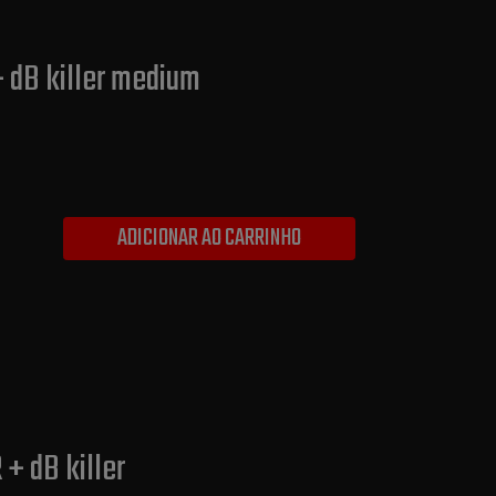
+ dB killer medium
ADICIONAR AO CARRINHO
+ dB killer