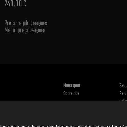
240,00 €
Preço regular:
300,00 €
Menor preço:
240,00 €
Motorsport
Regu
Sobre nós
Retu
Priv
uncionamento do site e ajudam-nos a adaptar a nossa oferta às