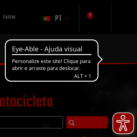
0
PT
Entrar
otocicleta