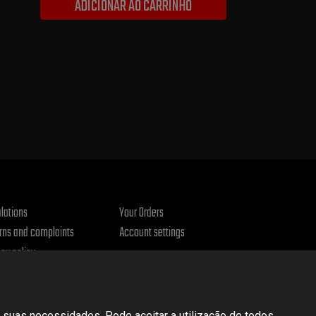
ADICIONAR AO CARRINHO
lations
Your Orders
rns and complaints
Account settings
acy policy
 suas necessidades. Pode aceitar a utilização de todos