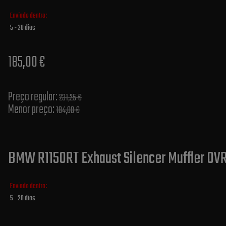
Enviado dentro:
5 - 20 dias
185,00 €
Preço regular:
231,25 €
Menor preço:
184,00 €
BMW R1150RT Exhaust Silencer Muffler OVR
Enviado dentro:
5 - 20 dias