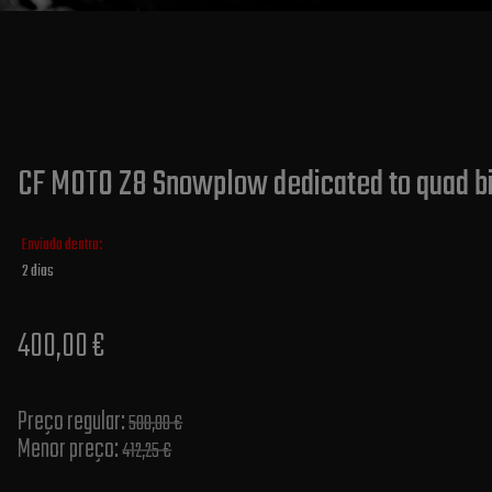
CF MOTO Z8 Snowplow dedicated to quad b
Enviado dentro:
2 dias
400,00 €
Preço regular:
500,00 €
Menor preço:
412,25 €