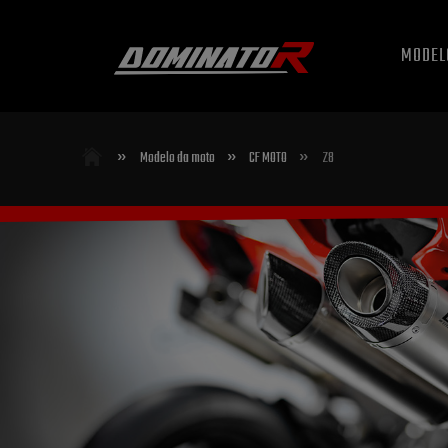
MODEL
»
»
»
Modelo da moto
CF MOTO
Z8