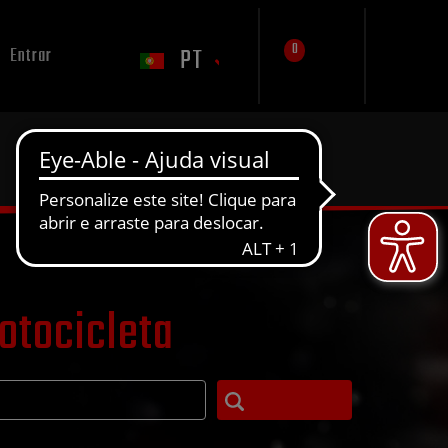
0
PT
Entrar
otocicleta