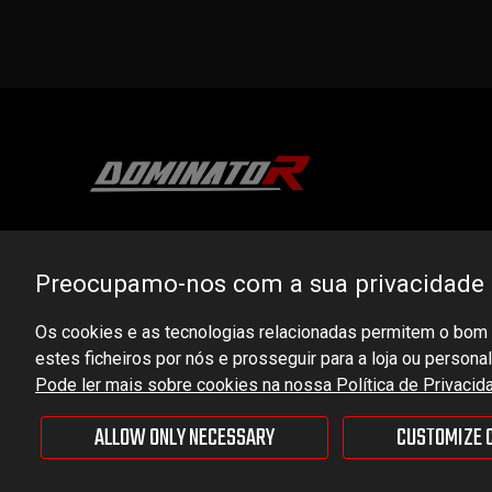
DOMINATOR GROUP Sp. z o.o.
Ludowa 59, 43-514 Kaniów, POLAND
Preocupamo-nos com a sua privacidade
VAT ID No.: 6521751083
Os cookies e as tecnologias relacionadas permitem o bom f
estes ficheiros por nós e prosseguir para a loja ou person
dominator@dominator.pl
Pode ler mais sobre cookies na nossa Política de Privacid
ALLOW ONLY NECESSARY
CUSTOMIZE 