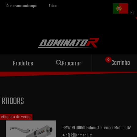
Crie a sua conta aqui
Entrar
PT
Escape esportivo
Carrinho
Produtos
Procurar
para sua motocicleta
R1100RS
etiqueta de venda
BMW R1100RS Exhaust Silencer Muffler OV
+ dB killer medium