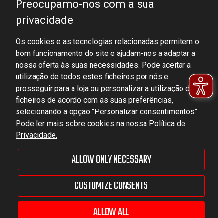
Preocupamo-nos com a sua
privacidade
Os cookies e as tecnologias relacionadas permitem o
bom funcionamento do site e ajudam-nos a adaptar a
DOMINATOR GROUP Sp. z o.o.
nossa oferta às suas necessidades. Pode aceitar a
Ludowa 59, 43-514 Kaniów, POLAND
utilização de todos estes ficheiros por nós e
VAT ID No.: 6521751083
prosseguir para a loja ou personalizar a utilização dos
ficheiros de acordo com as suas preferências,
selecionando a opção "Personalizar consentimentos".
dominator@dominator.pl
Pode ler mais sobre cookies na nossa Política de
Privacidade.
ALLOW ONLY NECESSARY
© Copyright 2022 | Dominator Group Sp. z o. o.
CUSTOMIZE CONSENTS
VEJA A VERSÃO COMPLETA DO SITE
Sklep internetowy Shoper Premium
ALLOW ALL