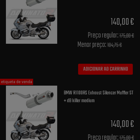
140,00 €
Preço regular:
175,00 €
Menor preço:
184,75 €
ADICIONAR AO CARRINHO
etiqueta de venda
BMW R1100RS Exhaust Silencer Muffler ST
+ dB killer medium
140,00 €
Preço regular:
175,00 €