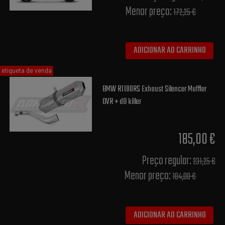
Menor preço:
172,25 €
ADICIONAR AO CARRINHO
etiqueta de venda
BMW R1100RS Exhaust Silencer Muffler
OVR + dB killer
185,00 €
Preço regular:
231,25 €
Menor preço:
184,00 €
ADICIONAR AO CARRINHO