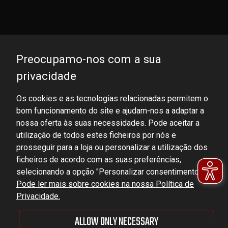
Preocupamo-nos com a sua
privacidade
Os cookies e as tecnologias relacionadas permitem o
bom funcionamento do site e ajudam-nos a adaptar a
DOMINATOR GROUP Sp. z o.o.
nossa oferta às suas necessidades. Pode aceitar a
Ludowa 59, 43-514 Kaniów, POLAND
utilização de todos estes ficheiros por nós e
VAT ID No.: 6521751083
prosseguir para a loja ou personalizar a utilização dos
ficheiros de acordo com as suas preferências,
selecionando a opção "Personalizar consentimentos".
dominator@dominator.pl
Pode ler mais sobre cookies na nossa Política de
Privacidade.
ALLOW ONLY NECESSARY
© Copyright 2022 | Dominator Group Sp. z o. o.