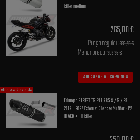
killer medium
265,00 €
Preço regular:
331,25 €
Menor preço:
282,25 €
ADICIONAR AO CARRINHO
etiqueta de venda
Triumph STREET TRIPLE 765 S / R / RS
2017 - 2022 Exhaust Silencer Muffler HP2
BLACK + dB killer