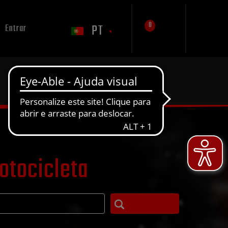
0
PT
Entrar
otocicleta