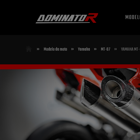
MODEL
»
»
»
»
Modelo da moto
Yamaha
MT-07
YAMAHA MT-