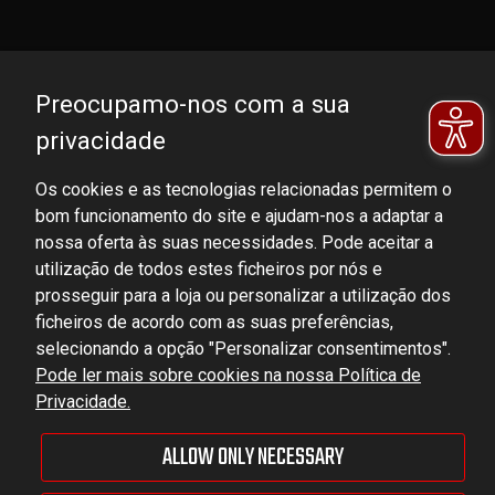
Preocupamo-nos com a sua
privacidade
Os cookies e as tecnologias relacionadas permitem o
bom funcionamento do site e ajudam-nos a adaptar a
DOMINATOR GROUP Sp. z o.o.
nossa oferta às suas necessidades. Pode aceitar a
Ludowa 59, 43-514 Kaniów, POLAND
utilização de todos estes ficheiros por nós e
VAT ID No.: 6521751083
prosseguir para a loja ou personalizar a utilização dos
ficheiros de acordo com as suas preferências,
selecionando a opção "Personalizar consentimentos".
dominator@dominator.pl
Pode ler mais sobre cookies na nossa Política de
Privacidade.
ALLOW ONLY NECESSARY
© Copyright 2022 | Dominator Group Sp. z o. o.