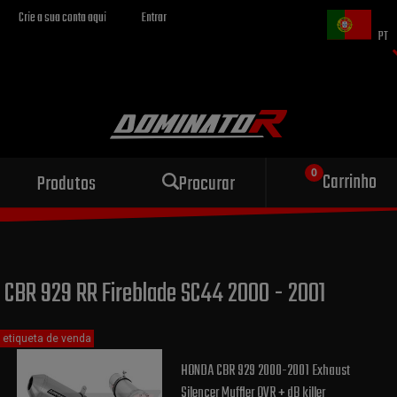
Crie a sua conta aqui
Entrar
PT
Escape esportivo
Carrinho
Produtos
Procurar
para sua motocicleta
CBR 929 RR Fireblade SC44 2000 - 2001
etiqueta de venda
HONDA CBR 929 2000-2001 Exhaust
Silencer Muffler OVR + dB killer