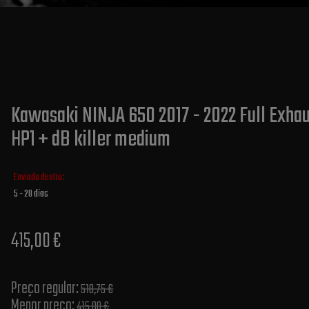
Kawasaki NINJA 650 2017 - 2022 Full Exhau
HP1 + dB killer medium
Enviado dentro:
5 - 20 dias
415,00 €
Preço regular:
518,75 €
Menor preço:
415,00 €