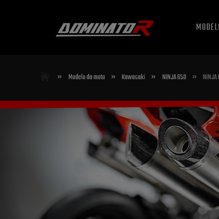
MODEL
»
»
»
»
Modelo da moto
Kawasaki
NINJA 650
NINJA 