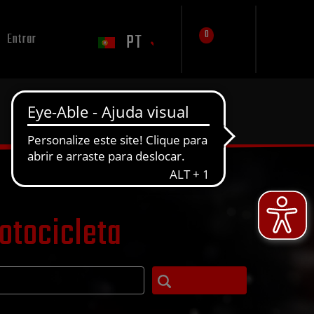
0
PT
Entrar
otocicleta