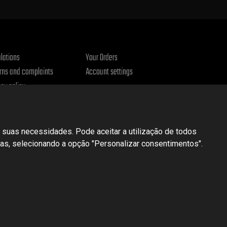
lations
Your Orders
rns and complaints
Account settings
acy policy
 suas necessidades. Pode aceitar a utilização de todos
cias, selecionando a opção "Personalizar consentimentos".