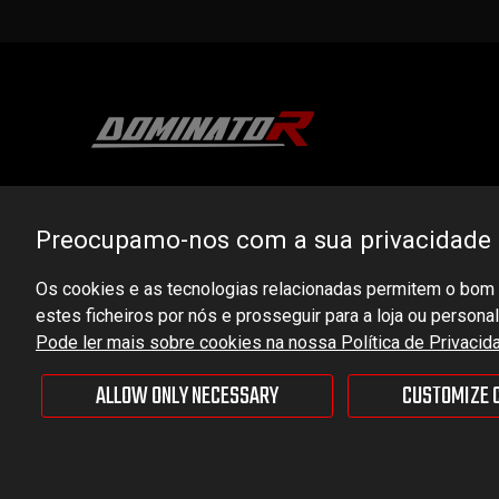
DOMINATOR GROUP Sp. z o.o.
Ludowa 59, 43-514 Kaniów, POLAND
Preocupamo-nos com a sua privacidade
VAT ID No.: 6521751083
Os cookies e as tecnologias relacionadas permitem o bom f
estes ficheiros por nós e prosseguir para a loja ou person
dominator@dominator.pl
Pode ler mais sobre cookies na nossa Política de Privacid
ALLOW ONLY NECESSARY
CUSTOMIZE 
© Copyright 2022 | Dominator Group Sp. z o. o.