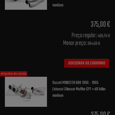
medium
375,00 €
Preço regular:
468,75 €
Menor preço:
394,50 €
ADICIONAR AO CARRINHO
etiqueta de venda
Ducati MONSTER 800 1996 - 2005
Exhaust Silencer Muffler GP1 + dB killer
medium