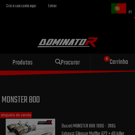
Crie a sua conta aqui
Entrar
PT
Escape esportivo
Carrinho
Produtos
Procurar
para sua motocicleta
MONSTER 800
etiqueta de venda
Ducati MONSTER 800 1996 - 2005
Exhaust Silencer Muffler GP2 + dB killer