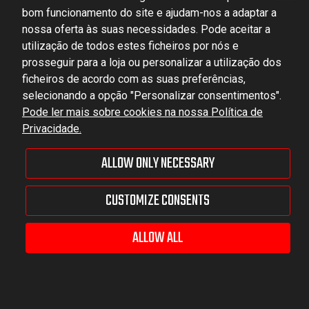
bom funcionamento do site e ajudam-nos a adaptar a
DOMINATOR GROUP Sp. z o.o.
nossa oferta às suas necessidades. Pode aceitar a
Ludowa 59, 43-514 Kaniów, POLAND
utilização de todos estes ficheiros por nós e
VAT ID No.: 6521751083
prosseguir para a loja ou personalizar a utilização dos
ficheiros de acordo com as suas preferências,
selecionando a opção "Personalizar consentimentos".
dominator@dominator.pl
Pode ler mais sobre cookies na nossa Política de
Privacidade.
ALLOW ONLY NECESSARY
© Copyright 2022 | Dominator Group Sp. z o. o.
CUSTOMIZE CONSENTS
VEJA A VERSÃO COMPLETA DO SITE
Sklep internetowy Shoper Premium
ALLOW ALL