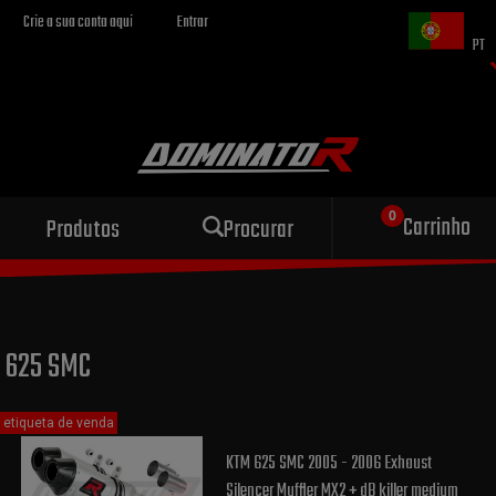
Crie a sua conta aqui
Entrar
PT
Escape esportivo
Carrinho
Produtos
Procurar
para sua motocicleta
625 SMC
etiqueta de venda
KTM 625 SMC 2005 - 2006 Exhaust
Silencer Muffler MX2 + dB killer medium