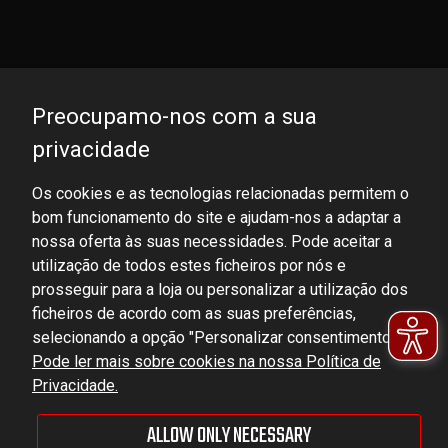
Preocupamo-nos com a sua
privacidade
Os cookies e as tecnologias relacionadas permitem o
bom funcionamento do site e ajudam-nos a adaptar a
DOMINATOR GROUP Sp. z o.o.
nossa oferta às suas necessidades. Pode aceitar a
Ludowa 59, 43-514 Kaniów, POLAND
utilização de todos estes ficheiros por nós e
VAT ID No.: 6521751083
prosseguir para a loja ou personalizar a utilização dos
ficheiros de acordo com as suas preferências,
selecionando a opção "Personalizar consentimentos".
dominator@dominator.pl
Pode ler mais sobre cookies na nossa Política de
Privacidade.
ALLOW ONLY NECESSARY
© Copyright 2022 | Dominator Group Sp. z o. o.