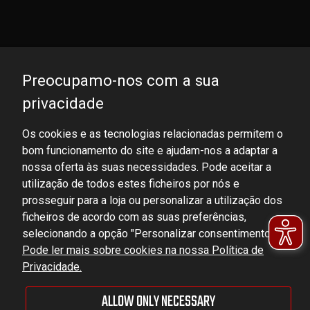
Preocupamo-nos com a sua
privacidade
Os cookies e as tecnologias relacionadas permitem o
bom funcionamento do site e ajudam-nos a adaptar a
DOMINATOR GROUP Sp. z o.o.
nossa oferta às suas necessidades. Pode aceitar a
Ludowa 59, 43-514 Kaniów, POLAND
utilização de todos estes ficheiros por nós e
VAT ID No.: 6521751083
prosseguir para a loja ou personalizar a utilização dos
ficheiros de acordo com as suas preferências,
selecionando a opção "Personalizar consentimentos".
dominator@dominator.pl
Pode ler mais sobre cookies na nossa Política de
Privacidade.
ALLOW ONLY NECESSARY
© Copyright 2022 | Dominator Group Sp. z o. o.