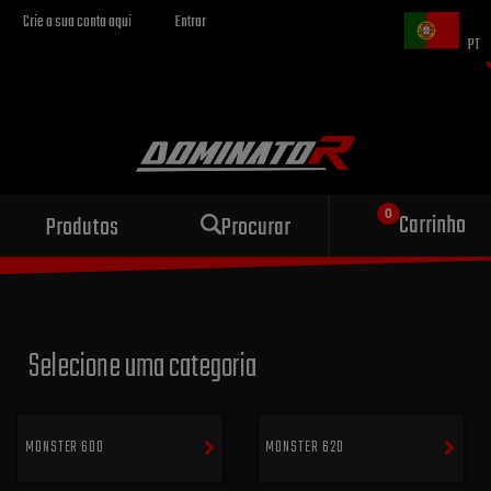
Crie a sua conta aqui
Entrar
PT
Escape esportivo
Carrinho
Produtos
Procurar
para sua motocicleta
Selecione uma categoria
MONSTER 600
MONSTER 620