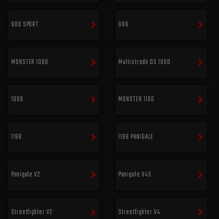
900 SPORT
999
MONSTER 1000
Multistrada DS 1000
1098
MONSTER 1100
1198
1199 PANIGALE
Panigale V2
Panigale V4S
Streetfighter V2
Streetfighter V4