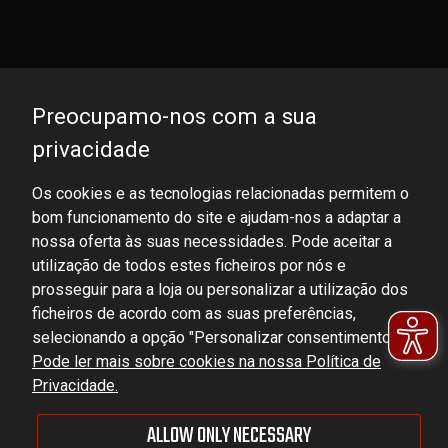
Preocupamo-nos com a sua
privacidade
Os cookies e as tecnologias relacionadas permitem o
bom funcionamento do site e ajudam-nos a adaptar a
DOMINATOR GROUP Sp. z o.o.
nossa oferta às suas necessidades. Pode aceitar a
Ludowa 59, 43-514 Kaniów, POLAND
utilização de todos estes ficheiros por nós e
VAT ID No.: 6521751083
prosseguir para a loja ou personalizar a utilização dos
ficheiros de acordo com as suas preferências,
selecionando a opção "Personalizar consentimentos".
dominator@dominator.pl
Pode ler mais sobre cookies na nossa Política de
Privacidade.
ALLOW ONLY NECESSARY
© Copyright 2022 | Dominator Group Sp. z o. o.