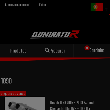
Crie a sua conta aqui
Entrar
PT
Escape esportivo
Carrinho
Produtos
Procurar
para sua motocicleta
1098
etiqueta de venda
Ducati 1098 2007 - 2009 Exhaust
Silencer Muffler OVR + dB killer