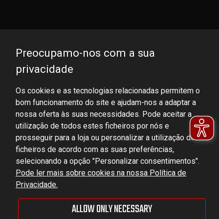
Preocupamo-nos com a sua
privacidade
Os cookies e as tecnologias relacionadas permitem o
bom funcionamento do site e ajudam-nos a adaptar a
DOMINATOR GROUP Sp. z o.o.
nossa oferta às suas necessidades. Pode aceitar a
Ludowa 59, 43-514 Kaniów, POLAND
utilização de todos estes ficheiros por nós e
VAT ID No.: 6521751083
prosseguir para a loja ou personalizar a utilização dos
ficheiros de acordo com as suas preferências,
selecionando a opção "Personalizar consentimentos".
dominator@dominator.pl
Pode ler mais sobre cookies na nossa Política de
Privacidade.
ALLOW ONLY NECESSARY
© Copyright 2022 | Dominator Group Sp. z o. o.