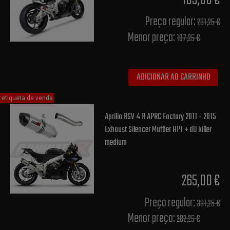
185,00 €
Preço regular:
231,25 €
Menor preço:
197,25 €
ADICIONAR AO CARRINHO
etiqueta de venda
Aprilia RSV 4 R APRC Factory 2011 - 2015
Exhaust Silencer Muffler HP1 + dB killer
medium
265,00 €
Preço regular:
331,25 €
Menor preço:
282,25 €