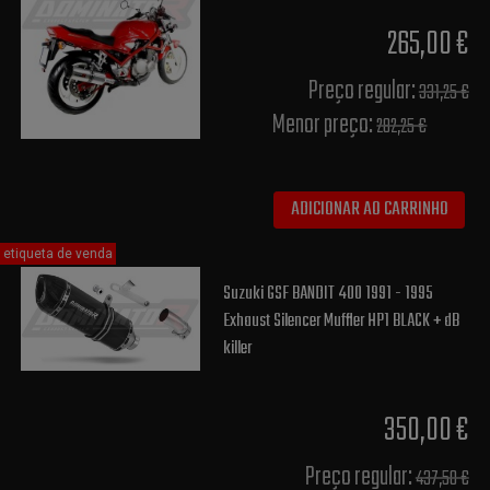
265,00 €
Preço regular:
331,25 €
Menor preço:
282,25 €
ADICIONAR AO CARRINHO
etiqueta de venda
Suzuki GSF BANDIT 400 1991 - 1995
Exhaust Silencer Muffler HP1 BLACK + dB
killer
350,00 €
Preço regular:
437,50 €