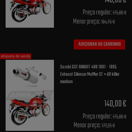
140,00 €
Preço regular:
175,00 €
Menor preço:
184,75 €
ADICIONAR AO CARRINHO
etiqueta de venda
Suzuki GSF BANDIT 400 1991 - 1995
Exhaust Silencer Muffler ST + dB killer
medium
140,00 €
Preço regular:
175,00 €
Menor preço:
172,25 €