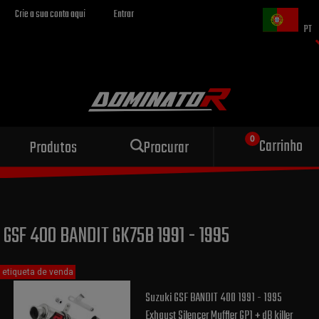
Crie a sua conta aqui
Entrar
PT
Escape esportivo
Carrinho
Produtos
Procurar
para sua motocicleta
GSF 400 BANDIT GK75B 1991 - 1995
etiqueta de venda
Suzuki GSF BANDIT 400 1991 - 1995
Exhaust Silencer Muffler GP1 + dB killer