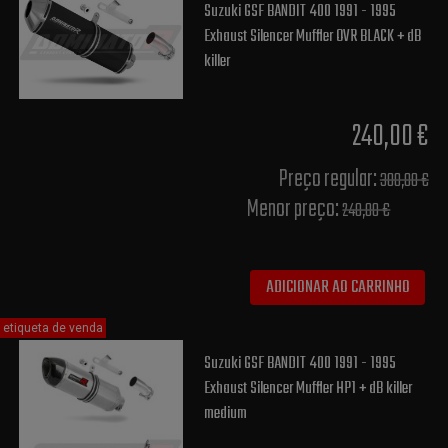
Suzuki GSF BANDIT 400 1991 - 1995
Exhaust Silencer Muffler OVR BLACK + dB
killer
240,00 €
Preço regular:
300,00 €
Menor preço:
240,00 €
ADICIONAR AO CARRINHO
etiqueta de venda
Suzuki GSF BANDIT 400 1991 - 1995
Exhaust Silencer Muffler HP1 + dB killer
medium