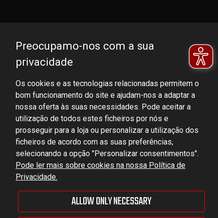
Preocupamo-nos com a sua
privacidade
Os cookies e as tecnologias relacionadas permitem o
bom funcionamento do site e ajudam-nos a adaptar a
DOMINATOR GROUP Sp. z o.o.
nossa oferta às suas necessidades. Pode aceitar a
Ludowa 59, 43-514 Kaniów, POLAND
utilização de todos estes ficheiros por nós e
VAT ID No.: 6521751083
prosseguir para a loja ou personalizar a utilização dos
ficheiros de acordo com as suas preferências,
selecionando a opção "Personalizar consentimentos".
dominator@dominator.pl
Pode ler mais sobre cookies na nossa Política de
Privacidade.
ALLOW ONLY NECESSARY
© Copyright 2022 | Dominator Group Sp. z o. o.