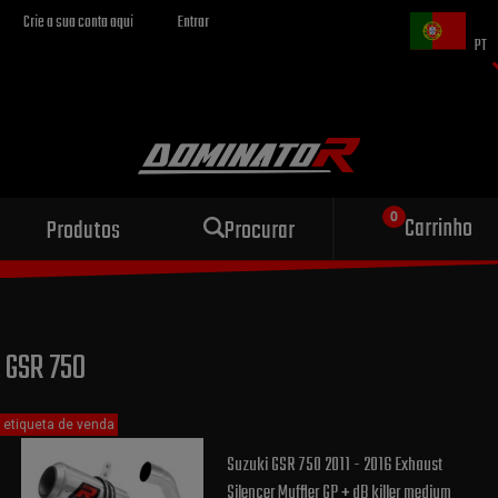
Crie a sua conta aqui
Entrar
PT
Escape esportivo
Carrinho
Produtos
Procurar
para sua motocicleta
GSR 750
etiqueta de venda
Suzuki GSR 750 2011 - 2016 Exhaust
Silencer Muffler GP + dB killer medium