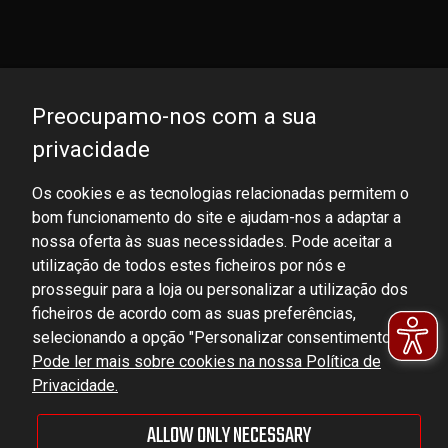
Preocupamo-nos com a sua
privacidade
Os cookies e as tecnologias relacionadas permitem o
bom funcionamento do site e ajudam-nos a adaptar a
DOMINATOR GROUP Sp. z o.o.
nossa oferta às suas necessidades. Pode aceitar a
Ludowa 59, 43-514 Kaniów, POLAND
utilização de todos estes ficheiros por nós e
VAT ID No.: 6521751083
prosseguir para a loja ou personalizar a utilização dos
ficheiros de acordo com as suas preferências,
selecionando a opção "Personalizar consentimentos".
dominator@dominator.pl
Pode ler mais sobre cookies na nossa Política de
Privacidade.
ALLOW ONLY NECESSARY
© Copyright 2022 | Dominator Group Sp. z o. o.