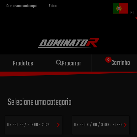
Crie a sua conta aqui
Entrar
PT
Escape esportivo
Carrinho
Produtos
Procurar
para sua motocicleta
Selecione uma categoria
DR 650 SE / S 1996 - 2024
DR 650 R / RU / S 1990 - 1995