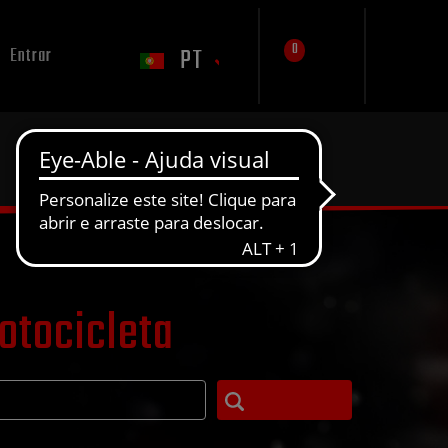
0
PT
Entrar
otocicleta