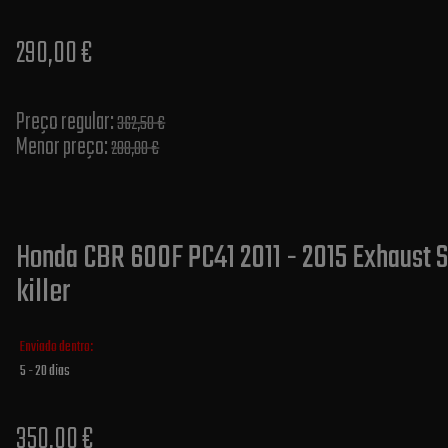
290,00 €
Preço regular:
362,50 €
Menor preço:
288,00 €
Honda CBR 600F PC41 2011 - 2015 Exhaust S
killer
Enviado dentro:
5 - 20 dias
350,00 €