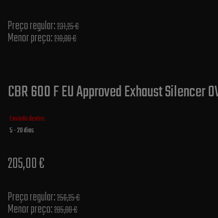
Preço regular:
231,25 €
Menor preço:
210,00 €
CBR 600 F EU Approved Exhaust Silencer OV
Enviado dentro:
5 - 20 dias
205,00 €
Preço regular:
256,25 €
Menor preço:
205,00 €