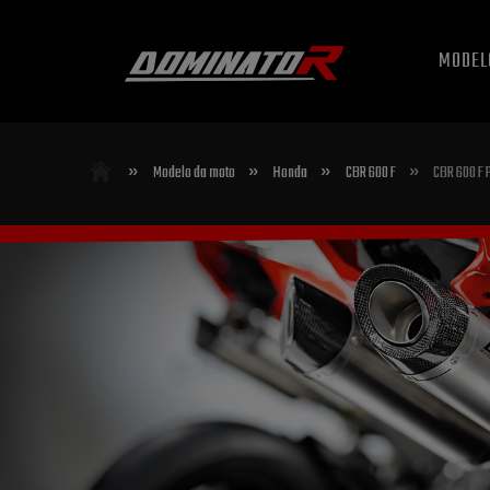
MODEL
»
»
»
»
Modelo da moto
Honda
CBR 600 F
CBR 600 F P