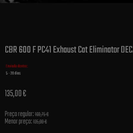
CBR 600 F PC41 Exhaust Cat Eliminator DEC
Enviado dentro:
5 - 20 dias
135,00 €
Preço regular:
168,75 €
Menor preço:
135,00 €